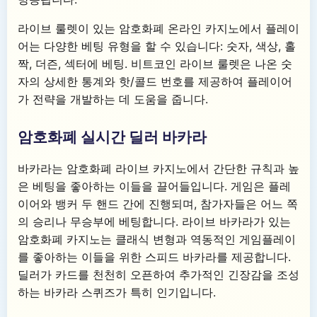
라이브 룰렛이 있는 암호화폐 온라인 카지노에서 플레이
어는 다양한 베팅 유형을 할 수 있습니다: 숫자, 색상, 홀
짝, 더즌, 섹터에 베팅. 비트코인 라이브 룰렛은 나온 숫
자의 상세한 통계와 핫/콜드 번호를 제공하여 플레이어
가 전략을 개발하는 데 도움을 줍니다.
암호화폐 실시간 딜러 바카라
바카라는 암호화폐 라이브 카지노에서 간단한 규칙과 높
은 베팅을 좋아하는 이들을 끌어들입니다. 게임은 플레
이어와 뱅커 두 핸드 간에 진행되며, 참가자들은 어느 쪽
의 승리나 무승부에 베팅합니다. 라이브 바카라가 있는
암호화폐 카지노는 클래식 변형과 역동적인 게임플레이
를 좋아하는 이들을 위한 스피드 바카라를 제공합니다.
딜러가 카드를 천천히 오픈하여 추가적인 긴장감을 조성
하는 바카라 스퀴즈가 특히 인기입니다.