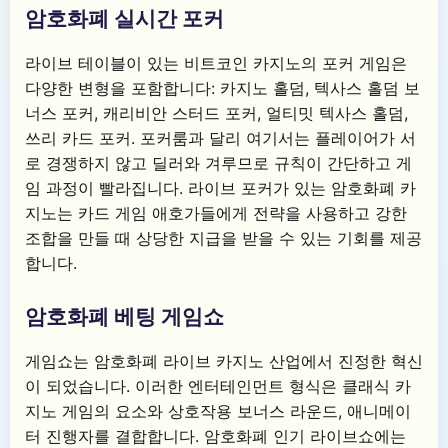
암호화폐 실시간 포커
라이브 테이블이 있는 비트코인 카지노의 포커 게임은
다양한 변형을 포함합니다: 카지노 홀덤, 텍사스 홀덤 보
너스 포커, 캐리비안 스터드 포커, 얼티밋 텍사스 홀덤,
쓰리 카드 포커. 포커룸과 달리 여기서는 플레이어가 서
로 경쟁하지 않고 딜러와 겨루므로 규칙이 간단하고 게
임 과정이 빨라집니다. 라이브 포커가 있는 암호화폐 카
지노는 카드 게임 애호가들에게 전략을 사용하고 강한
조합을 만들 때 상당한 지급을 받을 수 있는 기회를 제공
합니다.
암호화폐 베팅 게임쇼
게임쇼는 암호화폐 라이브 카지노 산업에서 진정한 혁신
이 되었습니다. 이러한 엔터테인먼트 형식은 클래식 카
지노 게임의 요소와 상호작용 보너스 라운드, 애니메이
터 진행자를 결합합니다. 암호화폐 인기 라이브쇼에는