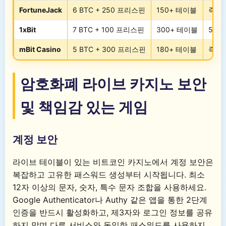
FortuneJack
6 BTC + 250 프리스핀
150+ 테이블
즉시
1xBit
7 BTC + 100 프리스핀
300+ 테이블
5분 
mBit Casino
5 BTC + 300 프리스핀
180+ 테이블
즉시-
암호화폐 라이브 카지노 보안
및 책임감 있는 게임
계정 보안
라이브 테이블이 있는 비트코인 카지노에서 계정 보안은
복잡하고 고유한 패스워드 생성부터 시작됩니다. 최소
12자 이상의 문자, 숫자, 특수 문자 조합을 사용하세요.
Google Authenticator나 Authy 같은 앱을 통한 2단계
인증을 반드시 활성화하고, 제3자와 로그인 정보를 공유
하지 말며 다른 서비스와 동일한 패스워드를 사용하지