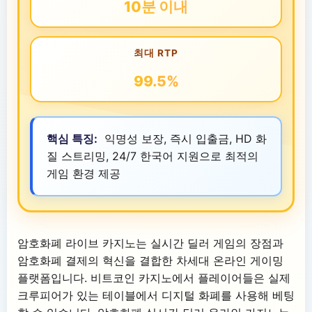
10분 이내
최대 RTP
99.5%
핵심 특징:
익명성 보장, 즉시 입출금, HD 화
질 스트리밍, 24/7 한국어 지원으로 최적의
게임 환경 제공
암호화폐 라이브 카지노는 실시간 딜러 게임의 장점과
암호화폐 결제의 혁신을 결합한 차세대 온라인 게이밍
플랫폼입니다. 비트코인 카지노에서 플레이어들은 실제
크루피어가 있는 테이블에서 디지털 화폐를 사용해 베팅