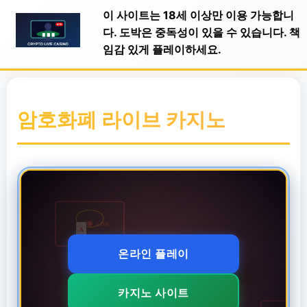
이 사이트는 18세 이상만 이용 가능합니
다. 도박은 중독성이 있을 수 있습니다. 책
임감 있게 플레이하세요.
암호화폐 라이브 카지노
온라인 플레이
카지노 사이트