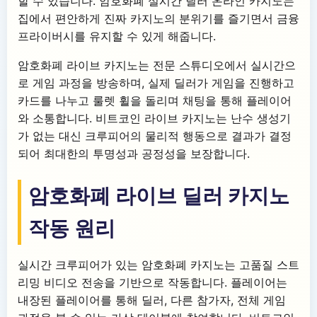
할 수 있습니다. 암호화폐 실시간 딜러 온라인 카지노는
집에서 편안하게 진짜 카지노의 분위기를 즐기면서 금융
프라이버시를 유지할 수 있게 해줍니다.
암호화폐 라이브 카지노는 전문 스튜디오에서 실시간으
로 게임 과정을 방송하며, 실제 딜러가 게임을 진행하고
카드를 나누고 룰렛 휠을 돌리며 채팅을 통해 플레이어
와 소통합니다. 비트코인 라이브 카지노는 난수 생성기
가 없는 대신 크루피어의 물리적 행동으로 결과가 결정
되어 최대한의 투명성과 공정성을 보장합니다.
암호화폐 라이브 딜러 카지노
작동 원리
실시간 크루피어가 있는 암호화폐 카지노는 고품질 스트
리밍 비디오 전송을 기반으로 작동합니다. 플레이어는
내장된 플레이어를 통해 딜러, 다른 참가자, 전체 게임