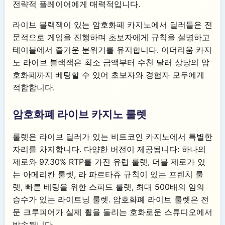
전략적 플레이어에게 매력적입니다.
라이브 블랙잭이 있는 암호화폐 카지노에서 딜러들은 전
문적으로 게임을 진행하며 초보자에게 규칙을 설명하고
테이블에서 즐거운 분위기를 유지합니다. 이더리움 카지
노 라이브 블랙잭은 최소 금액부터 수천 달러 상당의 암
호화폐까지 베팅할 수 있어 초보자와 경험자 모두에게
적합합니다.
암호화폐 라이브 카지노 룰렛
룰렛은 라이브 딜러가 있는 비트코인 카지노에서 특별한
자리를 차지합니다. 다양한 버전이 제공됩니다: 하나의
제로와 97.30% RTP를 가진 유럽 룰렛, 더블 제로가 있
는 아메리칸 룰렛, 라 파르타쥬 규칙이 있는 프렌치 룰
렛, 빠른 베팅을 위한 스피드 룰렛, 최대 500배의 임의
승수가 있는 라이트닝 룰렛. 암호화폐 라이브 룰렛은 전
문 크루피어가 실제 휠을 돌리는 호화로운 스튜디오에서
방송됩니다.