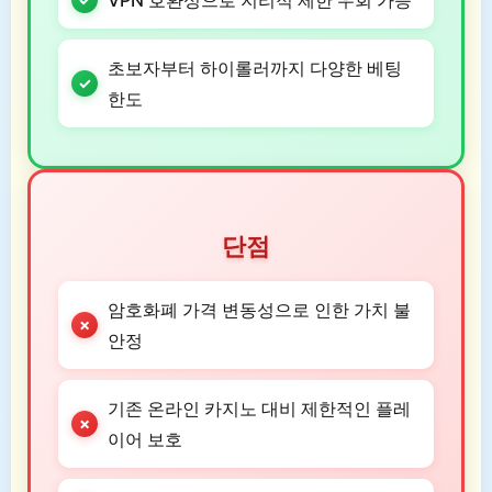
초보자부터 하이롤러까지 다양한 베팅
한도
단점
암호화폐 가격 변동성으로 인한 가치 불
안정
기존 온라인 카지노 대비 제한적인 플레
이어 보호