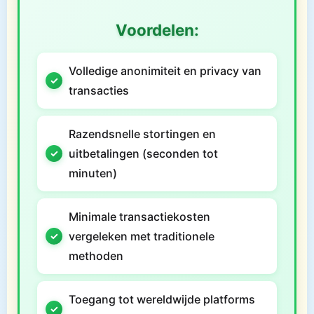
Voordelen:
Volledige anonimiteit en privacy van
transacties
Razendsnelle stortingen en
uitbetalingen (seconden tot
minuten)
Minimale transactiekosten
vergeleken met traditionele
methoden
Toegang tot wereldwijde platforms