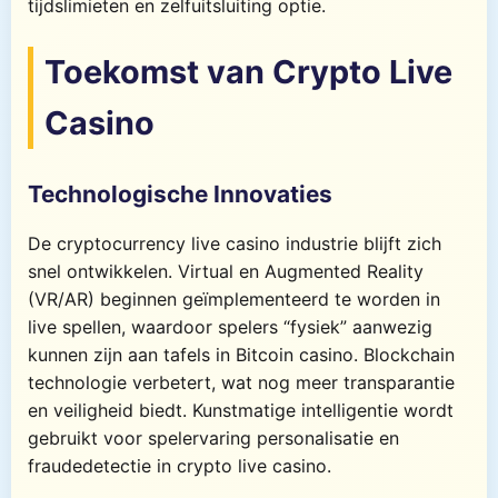
tijdslimieten en zelfuitsluiting optie.
Toekomst van Crypto Live
Casino
Technologische Innovaties
De cryptocurrency live casino industrie blijft zich
snel ontwikkelen. Virtual en Augmented Reality
(VR/AR) beginnen geïmplementeerd te worden in
live spellen, waardoor spelers “fysiek” aanwezig
kunnen zijn aan tafels in Bitcoin casino. Blockchain
technologie verbetert, wat nog meer transparantie
en veiligheid biedt. Kunstmatige intelligentie wordt
gebruikt voor spelervaring personalisatie en
fraudedetectie in crypto live casino.