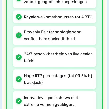
zonder geografische beperkingen
Royale welkomstbonussen tot 4 BTC
Provably Fair technologie voor
verifieerbare speleerlijkheid
24/7 beschikbaarheid van live dealer
tafels
Hoge RTP percentages (tot 99.5% bij
blackjack)
Innovatieve game shows met
extreme vermenigvuldigers