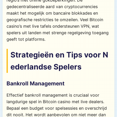
gedecentraliseerde aard van cryptocurrencies
maakt het mogelijk om bancaire blokkades en
geografische restricties te omzeilen. Veel Bitcoin
casino’s met live tafels ondersteunen VPN, wat
spelers uit landen met strenge regelgeving toegang
geeft tot platforms.
Strategieën en Tips voor N
ederlandse Spelers
Bankroll Management
Effectief bankroll management is cruciaal voor
langdurige spel in Bitcoin casino met live dealers.
Bepaal een budget voor spelsessies en overschrijd
dit nooit. Het wordt aanbevolen om niet meer dan