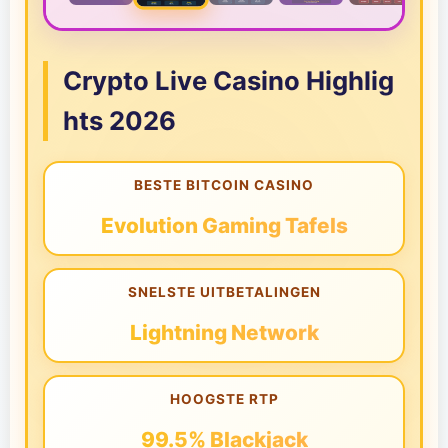
Crypto Live Casino Highlig
hts 2026
BESTE BITCOIN CASINO
Evolution Gaming Tafels
SNELSTE UITBETALINGEN
Lightning Network
HOOGSTE RTP
99.5% Blackjack