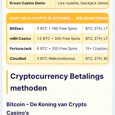
Kroon Casino Demo
Live roulette, blackjack demos
ECHT GELD CRYPTO PLATFORMS
WELKOMSTBONUS
BitStarz
5 BTC + 180 Free Spins
BTC, ETH, LTC, 
mBit Casino
1.5 BTC + 300 Free Spins
BTC, ETH, LTC, 
FortuneJack
6 BTC + 250 Free Spins
15+ Cryptocurren
Cloudbet
5 BTC Welkomstbonus
BTC, ETH, BCH, 
Cryptocurrency Betalings
methoden
Bitcoin – De Koning van Crypto
Casino’s