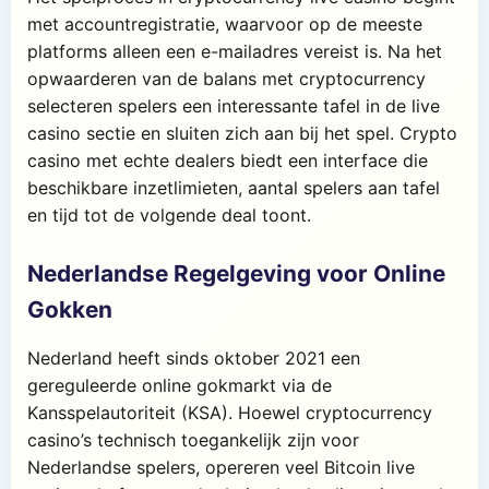
met accountregistratie, waarvoor op de meeste
platforms alleen een e-mailadres vereist is. Na het
opwaarderen van de balans met cryptocurrency
selecteren spelers een interessante tafel in de live
casino sectie en sluiten zich aan bij het spel. Crypto
casino met echte dealers biedt een interface die
beschikbare inzetlimieten, aantal spelers aan tafel
en tijd tot de volgende deal toont.
Nederlandse Regelgeving voor Online
Gokken
Nederland heeft sinds oktober 2021 een
gereguleerde online gokmarkt via de
Kansspelautoriteit (KSA). Hoewel cryptocurrency
casino’s technisch toegankelijk zijn voor
Nederlandse spelers, opereren veel Bitcoin live