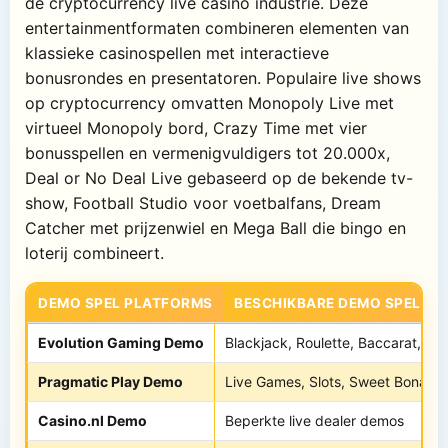
de cryptocurrency live casino industrie. Deze
entertainmentformaten combineren elementen van
klassieke casinospellen met interactieve
bonusrondes en presentatoren. Populaire live shows
op cryptocurrency omvatten Monopoly Live met
virtueel Monopoly bord, Crazy Time met vier
bonusspellen en vermenigvuldigers tot 20.000x,
Deal or No Deal Live gebaseerd op de bekende tv-
show, Football Studio voor voetbalfans, Dream
Catcher met prijzenwiel en Mega Ball die bingo en
loterij combineert.
DEMO SPEL PLATFORMS
BESCHIKBARE DEMO SPELLEN
Evolution Gaming Demo
Blackjack, Roulette, Baccarat, G
Pragmatic Play Demo
Live Games, Slots, Sweet Bonanza
Casino.nl Demo
Beperkte live dealer demos