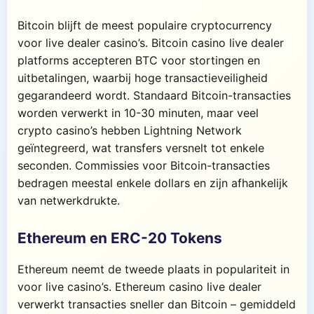
Bitcoin blijft de meest populaire cryptocurrency
voor live dealer casino’s. Bitcoin casino live dealer
platforms accepteren BTC voor stortingen en
uitbetalingen, waarbij hoge transactieveiligheid
gegarandeerd wordt. Standaard Bitcoin-transacties
worden verwerkt in 10-30 minuten, maar veel
crypto casino’s hebben Lightning Network
geïntegreerd, wat transfers versnelt tot enkele
seconden. Commissies voor Bitcoin-transacties
bedragen meestal enkele dollars en zijn afhankelijk
van netwerkdrukte.
Ethereum en ERC-20 Tokens
Ethereum neemt de tweede plaats in populariteit in
voor live casino’s. Ethereum casino live dealer
verwerkt transacties sneller dan Bitcoin – gemiddeld