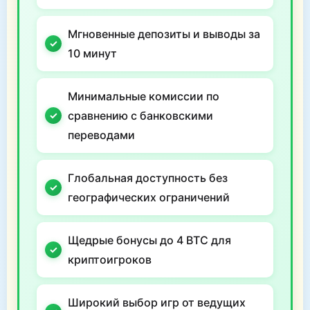
Мгновенные депозиты и выводы за
10 минут
Минимальные комиссии по
сравнению с банковскими
переводами
Глобальная доступность без
географических ограничений
Щедрые бонусы до 4 BTC для
криптоигроков
Широкий выбор игр от ведущих