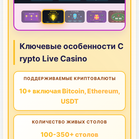
Ключевые особенности C
rypto Live Casino
ПОДДЕРЖИВАЕМЫЕ КРИПТОВАЛЮТЫ
10+ включая Bitcoin, Ethereum,
USDT
КОЛИЧЕСТВО ЖИВЫХ СТОЛОВ
100-350+ столов