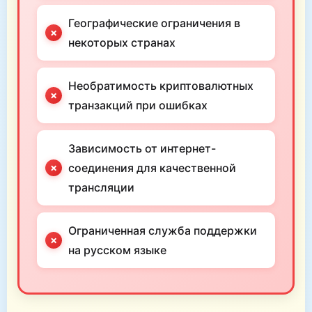
Географические ограничения в
некоторых странах
Необратимость криптовалютных
транзакций при ошибках
Зависимость от интернет-
соединения для качественной
трансляции
Ограниченная служба поддержки
на русском языке