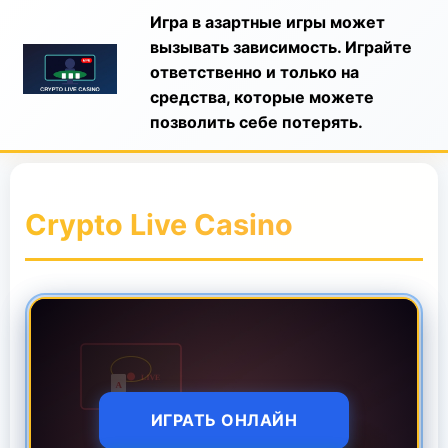
Игра в азартные игры может
вызывать зависимость. Играйте
ответственно и только на
средства, которые можете
позволить себе потерять.
Crypto Live Casino
ИГРАТЬ ОНЛАЙН