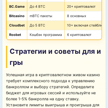
BC.Game
До 4 BTC
20+ криптовалют
Bitcasino
mBTC пакеты
8 основных
Cloudbet
До 5 BTC
10+ включая стейблкои
Roobet
Кэшбэк программа
6 криптовалют
Стратегии и советы для и
гры
Успешная игра в криптовалютном живом казино
требует комплексного подхода к управлению
банкроллом и выбору стратегий. Определите
бюджет для игровых сессий и используйте не
более 1-5% банкролла на одну ставку.
Установите лимиты выигрыша и проигрыша для