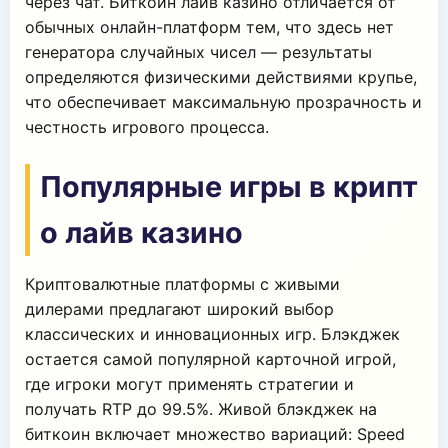
через чат. Биткоин лайв казино отличается от
обычных онлайн-платформ тем, что здесь нет
генератора случайных чисел — результаты
определяются физическими действиями крупье,
что обеспечивает максимальную прозрачность и
честность игрового процесса.
Популярные игры в крипт
о лайв казино
Криптовалютные платформы с живыми
дилерами предлагают широкий выбор
классических и инновационных игр. Блэкджек
остается самой популярной карточной игрой,
где игроки могут применять стратегии и
получать RTP до 99.5%. Живой блэкджек на
биткоин включает множество вариаций: Speed