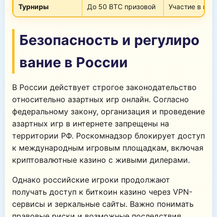
Турниры
До 50 BTC призовой
Участие в игр
Безопасность и регулиро
вание в России
В России действует строгое законодательство
относительно азартных игр онлайн. Согласно
федеральному закону, организация и проведение
азартных игр в интернете запрещены на
территории РФ. Роскомнадзор блокирует доступ
к международным игровым площадкам, включая
криптовалютные казино с живыми дилерами.
Однако российские игроки продолжают
получать доступ к биткоин казино через VPN-
сервисы и зеркальные сайты. Важно понимать
правовые риски и возможные последствия