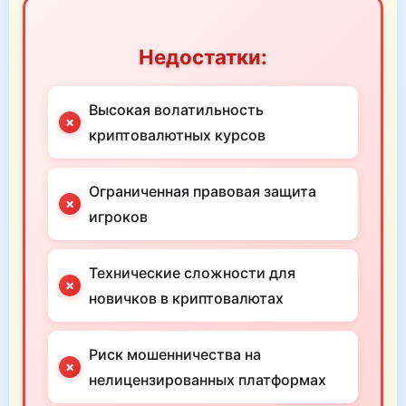
Недостатки:
Высокая волатильность
криптовалютных курсов
Ограниченная правовая защита
игроков
Технические сложности для
новичков в криптовалютах
Риск мошенничества на
нелицензированных платформах