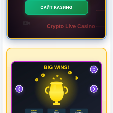
САЙТ КАЗИНО
❮
❯