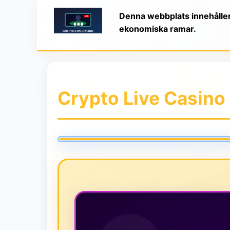
Denna webbplats innehåller
ekonomiska ramar.
Crypto Live Casino