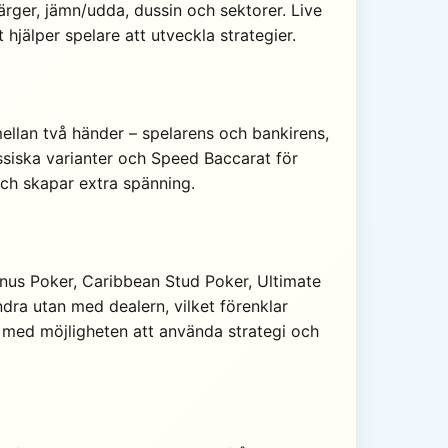
ärger, jämn/udda, dussin och sektorer. Live
 hjälper spelare att utveckla strategier.
mellan två händer – spelarens och bankirens,
ssiska varianter och Speed Baccarat för
och skapar extra spänning.
onus Poker, Caribbean Stud Poker, Ultimate
dra utan med dealern, vilket förenklar
 med möjligheten att använda strategi och