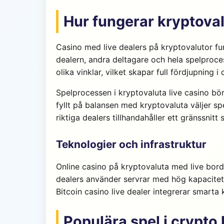
Hur fungerar kryptoval
Casino med live dealers på kryptovalutor fun
dealern, andra deltagare och hela spelproce
olika vinklar, vilket skapar full fördjupning 
Spelprocessen i kryptovaluta live casino bör
fyllt på balansen med kryptovaluta väljer sp
riktiga dealers tillhandahåller ett gränssnitt
Teknologier och infrastruktur
Online casino på kryptovaluta med live bord
dealers använder servrar med hög kapacitet,
Bitcoin casino live dealer integrerar smarta
Populära spel i crypto 